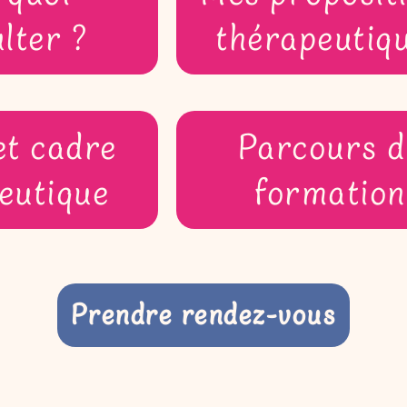
lter ?
thérapeutiq
et cadre
Parcours d
eutique
formation
Prendre rendez-vous