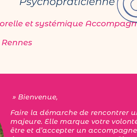
orelle et systémique Accompag
à Rennes
»
Bienvenue,
Faire la démarche de rencontrer u
majeure. Elle marque votre volont
être et d’accepter un accompagne