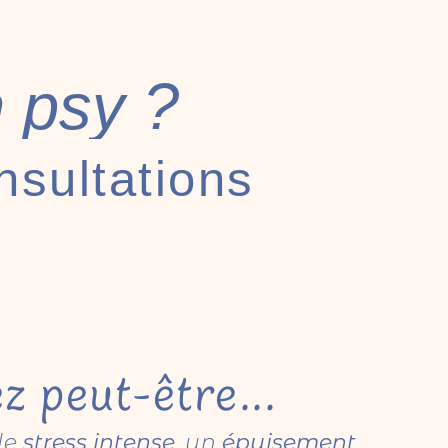
 psy ?
nsultations
z peut-être...
de
stress intense
, un
épuisement