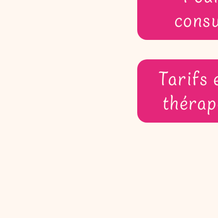
consu
Tarifs 
thérap