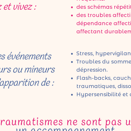
et vivez :
des schémas répétit
des troubles affect
dépendance affectiv
affectant durablem
es événements
Stress, hypervigilan
Troubles du sommei
urs ou mineurs
dépression.
Flash-backs, cauc
apparition de :
traumatiques, disso
Hypersensibilité e
raumatismes ne sont pas un
un accompagnement