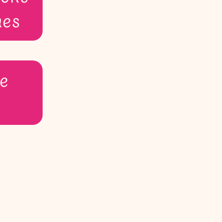
ues
e